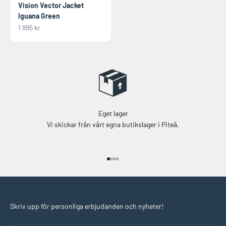
Vision Vector Jacket
Iguana Green
REA-pris
1 995 kr
Eget lager
Vi skickar från vårt egna butikslager i Piteå.
Gå till 1
Gå till 2
Gå till 3
Gå till 4
Skriv upp för personliga erbjudanden och nyheter!