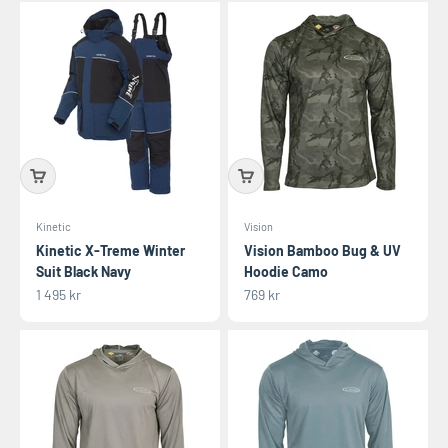
Kinetic
Vision
Kinetic X-Treme Winter
Vision Bamboo Bug & UV
Suit Black Navy
Hoodie Camo
REA-pris
REA-pris
1 495 kr
769 kr