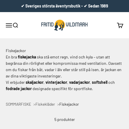
Hoppa till innehållet
✔ Sveriges största äventyrsbutik - ✔ Sedan 1989
Fritid & Vildmark
Meny
Sök
Varuko
Fiskejackor
En bra
fiskejacka
ska stå emot regn, vind och kyla – utan att
begränsa din rörlighet eller kompromissa med ventilation. Oavsett
om du fiskar från båt, vadar i älv eller står still på isen, är jackan en
av dina viktigaste investeringar.
Vi erbjuder
skaljackor
,
vinterjackor
,
vadarjackor
,
softshell
och
fodrade jackor
designade specifikt för sportfiske.
SOMMARFISKE
Fiskekläder
Fiskejackor
5 produkter