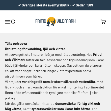
Hoppa till innehållet
✔ Sveriges största äventyrsbutik - ✔ Sedan 1989
Fritid & Vildmark
Meny
Sök
Varuko
Tälta och sova
Utrustning för vandring, fjäll och vinter.
Att sova gott ute i naturen börjar med rätt utrustning. Hos
Fritid
och Vildmark
hittar du tält, sovsäckar och liggunderlag som klarar
både fjällvindar och kalla nätter i skogen. Oavsett om du planerar
en lätt vandringstur eller en längre vinterexpedition har vi
utrustningen som håller.
Vi erbjuder
vandrings­tält som är stormsäkra och vattentäta
, med
låg vikt och smart konstruktion för enkel montering. I sortimentet
finns både tvåmannatält och rymligare modeller för familj eller
jaktlag.
När det gäller sovsäckar hittar du
dunsovsäckar för låg vikt och
hög värme
, samt
syntetsovsäckar som klarar fukt bättre
. För