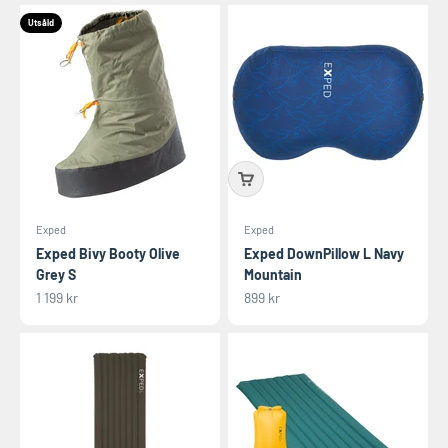
Utsåld
Exped
Exped
Exped Bivy Booty Olive
Exped DownPillow L Navy
Grey S
Mountain
REA-pris
REA-pris
1 199 kr
899 kr