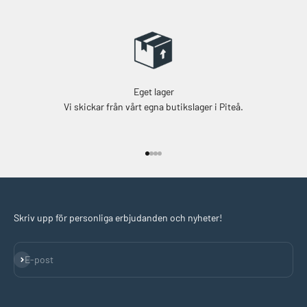
Eget lager
Vi skickar från vårt egna butikslager i Piteå.
Gå till 1
Gå till 2
Gå till 3
Gå till 4
Skriv upp för personliga erbjudanden och nyheter!
Prenumerera
E-post