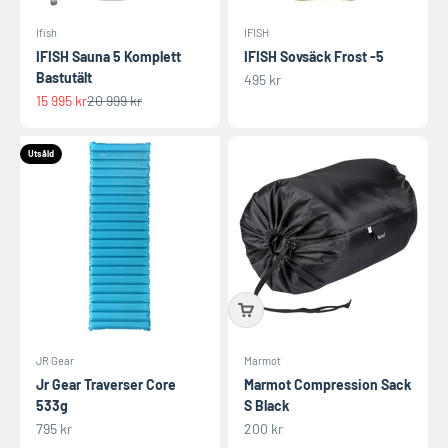
Ifish
IFISH
IFISH Sauna 5 Komplett
IFISH Sovsäck Frost -5
Bastutält
REA-pris
495 kr
REA-pris
Pris
15 995 kr
20 999 kr
Utsåld
JR Gear
Marmot
Jr Gear Traverser Core
Marmot Compression Sack
533g
S Black
REA-pris
REA-pris
795 kr
200 kr