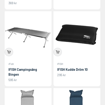
REA-pris
369 kr
iFish
IFISH
IFISH Campingsäng
IFISH Kudde Dröm 10
Bingen
REA-pris
295 kr
REA-pris
595 kr