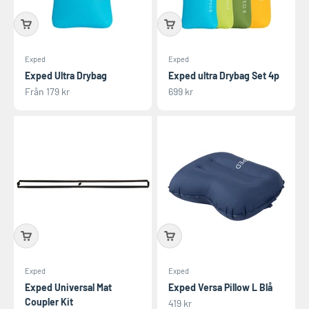
Exped
Exped
Exped Ultra Drybag
Exped ultra Drybag Set 4p
REA-pris
REA-pris
Från 179 kr
699 kr
Exped
Exped
Exped Universal Mat
Exped Versa Pillow L Blå
Coupler Kit
REA-pris
419 kr