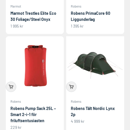
Marmot
Robens
Marmot Trestles Elite Eco
Robens PrimaCore 60
30 Foliage/Steel Onyx
Liggunderlag
REA-pris
REA-pris
1 995 kr
1 395 kr
Robens
Robens
Robens Pump Sack 25L –
Robens Tält Nordic Lynx
Smart 2-i-1 för
2p
friluftsentusiasten
REA-pris
4 999 kr
REA-pris
229 kr