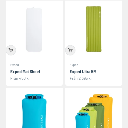
Exped
Exped
Exped Mat Sheet
Exped Ultra 5R
REA-pris
REA-pris
Från 450 kr
Från 2 395 kr