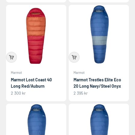
Marmot
Marmot
Marmot Lost Coast 40
Marmot Trestles Elite Eco
Long Red/Auburn
20 Long Navy/Steel Onyx
REA-pris
REA-pris
2 300 kr
2 395 kr