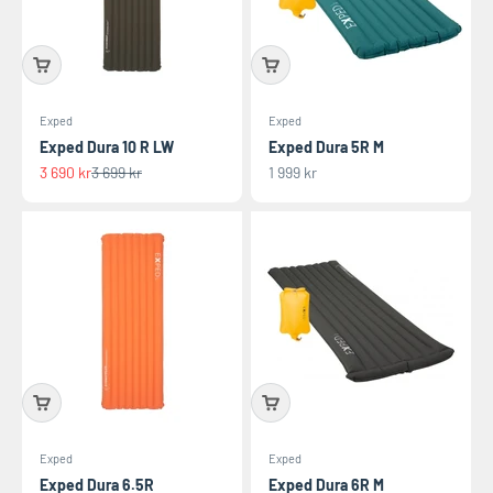
Exped
Exped
Exped Dura 10 R LW
Exped Dura 5R M
REA-pris
Pris
REA-pris
3 690 kr
3 699 kr
1 999 kr
Exped
Exped
Exped Dura 6.5R
Exped Dura 6R M