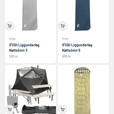
IFISH
IFISH
IFISH Liggunderlag
IFISH Liggunderlag
Nattsömn 3
Nattsömn 5
REA-pris
REA-pris
595 kr
695 kr