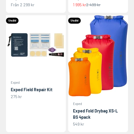
REA-pris
REA-pris
Pris
Från 2 299 kr
1 995 kr
2 499 kr
Utsåld
Utsåld
Exped
Exped Field Repair Kit
REA-pris
275 kr
Exped
Exped Fold Drybag XS-L
BS 4pack
REA-pris
549 kr