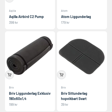
Aqiila
Atom
Aqilla Airbird C2 Pump
Atom Liggunderlag
REA-pris
REA-pris
399 kr
179 kr
Briv
Briv
Briv Liggunderlag Exklusiv
Briv Sittunderlag
190x60x1,4
hopvikbart Svart
REA-pris
REA-pris
199 kr
39 kr