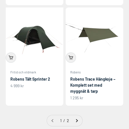
Fritid och vildmark
Robens
Robens Tält Sprinter 2
Robens Trace Hängkoje –
Komplett set med
REA-pris
4 999 kr
myggnät & tarp
REA-pris
1 295 kr
1 / 2