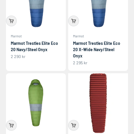
Marmot
Marmot
Marmot Trestles Elite Eco
Marmot Trestles Elite Eco
20 Navy/Steel Onyx
20 X-Wide Navy/Steel
Onyx
REA-pris
2 290 kr
REA-pris
2 295 kr