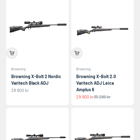
Browning
Browning
Browning X-Bolt 2 Nordic
Browning X-Bolt 2.0
Varitech Black ADJ
Varitech ADJ Leica
Amplus 6
REA-pris
28 900 kr
REA-pris
Pris
29 900 kr
35 285 kr