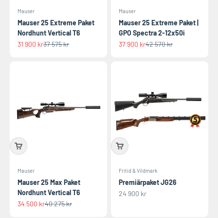
Mauser
Mauser
Mauser 25 Extreme Paket
Mauser 25 Extreme Paket |
Nordhunt Vertical T6
GPO Spectra 2-12x50i
REA-pris
Pris
REA-pris
Pris
31 900 kr
37 575 kr
37 900 kr
42 570 kr
Mauser
Fritid & Vildmark
Mauser 25 Max Paket
Premiärpaket JG26
Nordhunt Vertical T6
REA-pris
24 900 kr
REA-pris
Pris
34 500 kr
40 275 kr