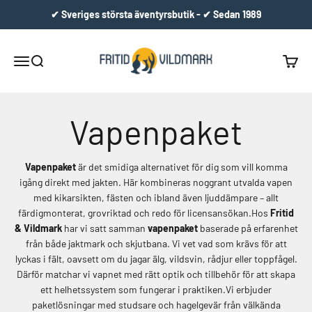
Hoppa till innehållet
✔ Sveriges största äventyrsbutik - ✔ Sedan 1989
Fritid & Vildmark
Meny
Sök
Varuko
Vapenpaket
Vapenpaket
är det smidiga alternativet för dig som vill komma
igång direkt med jakten. Här kombineras noggrant utvalda vapen
med kikarsikten, fästen och ibland även ljuddämpare – allt
färdigmonterat, grovriktad och redo för licensansökan.Hos
Fritid
& Vildmark
har vi satt samman
vapenpaket
baserade på erfarenhet
från både jaktmark och skjutbana. Vi vet vad som krävs för att
lyckas i fält, oavsett om du jagar älg, vildsvin, rådjur eller toppfågel.
Därför matchar vi vapnet med rätt optik och tillbehör för att skapa
ett helhetssystem som fungerar i praktiken.Vi erbjuder
paketlösningar med studsare och hagelgevär från välkända