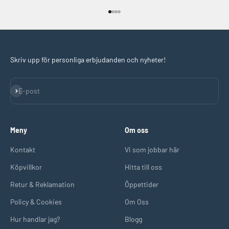
Gå till 1
Gå till 2
Gå till 3
Gå till 4
Skriv upp för personliga erbjudanden och nyheter!
Prenumerera
E-post
Meny
Om oss
Kontakt
Vi som jobbar här
Köpvillkor
Hitta till oss
Retur & Reklamation
Öppettider
Policy & Cookies
Om Oss
Hur handlar jag?
Blogg