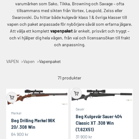
varumärken som Sako, Tikka, Browning och Savage – ofta
tillsammans med sikten från Vortex, Leupold, Zeiss eller
Swarovski. Du hittar både kulgevär klass 1 & övriga klasser till
vapen och paket anpassade för nybörjare såväl som erfarna jägare.
Att välja ett komplett
vapenpaket
är enkelt, prisvärt och tryggt –
och vi hjälper dig hela vägen, från val och licensansökan till frakt
och anpassning.
VAPEN
Vapen
Vapenpaket
71 produkter
Sauer
Merkel
Beg Kulgevär Sauer 404
Beg Drilling Merkel 96K
Classic XT .308 Win
20/.308 Win
(7,62X51)
REA-pris
64 900 kr
REA-pris
31 900 kr