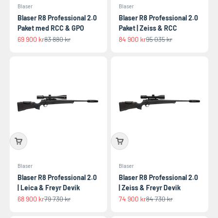
Blaser
Blaser
Blaser R8 Professional 2.0
Blaser R8 Professional 2.0
Paket med RCC & GPO
Paket | Zeiss & RCC
REA-pris
Pris
REA-pris
Pris
69 900 kr
83 880 kr
84 900 kr
95 035 kr
Blaser
Blaser
Blaser R8 Professional 2.0
Blaser R8 Professional 2.0
| Leica & Freyr Devik
| Zeiss & Freyr Devik
REA-pris
Pris
REA-pris
Pris
68 900 kr
79 730 kr
74 900 kr
84 730 kr