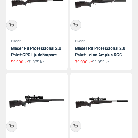
Blaser
Blaser
Blaser R8 Professional 2.0
Blaser R8 Professional 2.0
Paket GPO Ljuddämpare
Paket Leica Amplus RCC
REA-pris
Pris
REA-pris
Pris
59 900 kr
71 975 kr
79 900 kr
90 055 kr