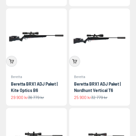
Beretta
Beretta
Beretta BRX1 ADJ Paket |
Beretta BRX1 ADJ Paket |
Kite Optics B6
Nordhunt Vertical T6
REA-pris
Pris
REA-pris
Pris
29 900 kr
36 779 kr
25 900 kr
32 779 kr