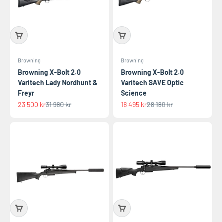
Browning
Browning
Browning X-Bolt 2.0
Browning X-Bolt 2.0
Varitech Lady Nordhunt &
Varitech SAVE Optic
Freyr
Science
REA-pris
Pris
REA-pris
Pris
23 500 kr
31 980 kr
18 495 kr
28 180 kr