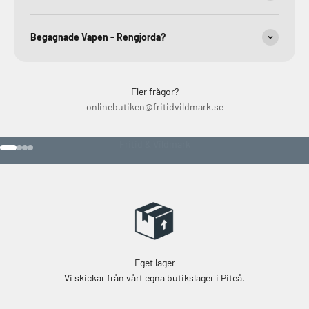
Begagnade Vapen - Rengjorda?
Fler frågor?
onlinebutiken@fritidvildmark.se
Gör ett tryggt val hos
Fritid & Vildmark
Gå till 1
Gå till 2
Gå till 3
Gå till 4
Eget lager
Vi skickar från vårt egna butikslager i Piteå.