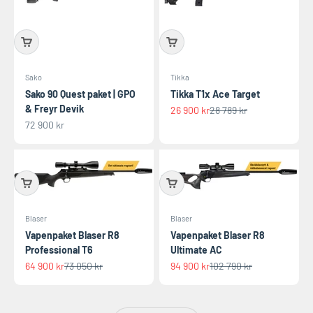
Sako
Tikka
Sako 90 Quest paket | GPO
Tikka T1x Ace Target
& Freyr Devik
REA-pris
Pris
26 900 kr
28 789 kr
REA-pris
72 900 kr
Blaser
Blaser
Vapenpaket Blaser R8
Vapenpaket Blaser R8
Professional T6
Ultimate AC
REA-pris
Pris
REA-pris
Pris
64 900 kr
73 050 kr
94 900 kr
102 790 kr