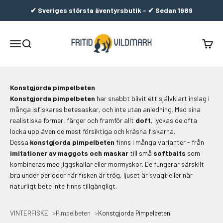
Hoppa till innehållet
✔ Sveriges största äventyrsbutik - ✔ Sedan 1989
Fritid & Vildmark
Meny
Sök
Varuko
Konstgjorda pimpelbeten
Konstgjorda pimpelbeten
har snabbt blivit ett självklart inslag i
många isfiskares betesaskar, och inte utan anledning. Med sina
realistiska former, färger och framför allt
doft
, lyckas de ofta
locka upp även de mest försiktiga och kräsna fiskarna.
Dessa
konstgjorda pimpelbeten
finns i många varianter - från
imitationer av maggots och maskar
till små
softbaits
som
kombineras med jiggskallar eller mormyskor. De fungerar särskilt
bra under perioder när fisken är trög, ljuset är svagt eller när
naturligt bete inte finns tillgängligt.
VINTERFISKE
Pimpelbeten
Konstgjorda Pimpelbeten