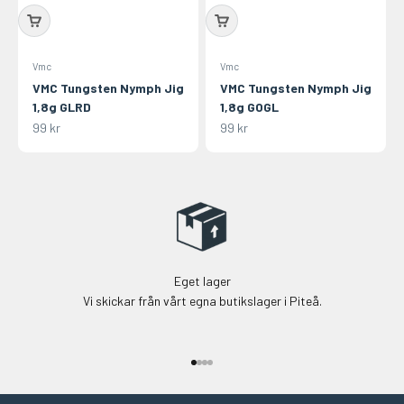
Vmc
Vmc
VMC Tungsten Nymph Jig
VMC Tungsten Nymph Jig
1,8g GLRD
1,8g GOGL
REA-pris
REA-pris
99 kr
99 kr
Eget lager
Vi skickar från vårt egna butikslager i Piteå.
Gå till 1
Gå till 2
Gå till 3
Gå till 4