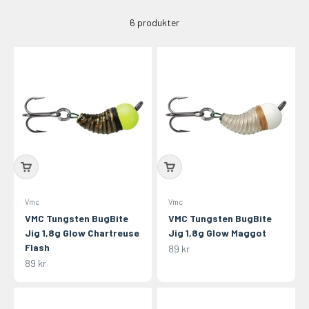
6 produkter
Vmc
Vmc
VMC Tungsten BugBite
VMC Tungsten BugBite
Jig 1,8g Glow Chartreuse
Jig 1,8g Glow Maggot
Flash
REA-pris
89 kr
REA-pris
89 kr