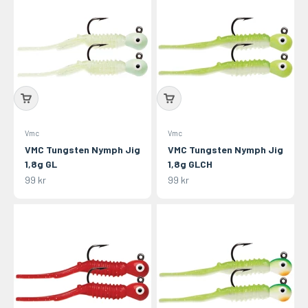
Vmc
Vmc
VMC Tungsten Nymph Jig
VMC Tungsten Nymph Jig
1,8g GL
1,8g GLCH
REA-pris
REA-pris
99 kr
99 kr