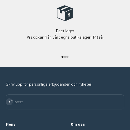
Eget lager
Vi skickar från vårt egna butikslager i Piteå.
Gå till 1
Gå till 2
Gå till 3
Gå till 4
Skriv upp för personliga erbjudanden och nyheter!
Prenumerera
E-post
Meny
Om oss