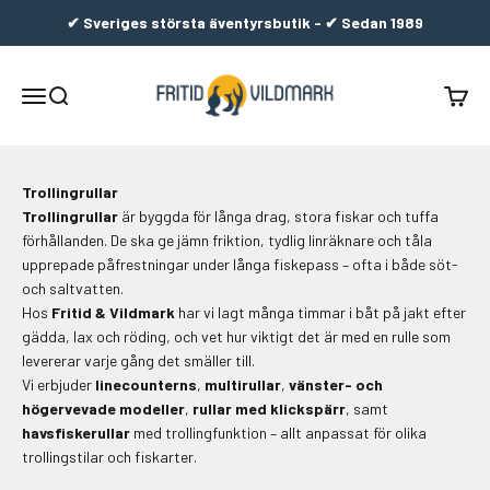
Hoppa till innehållet
✔ Sveriges största äventyrsbutik - ✔ Sedan 1989
Fritid & Vildmark
Meny
Sök
Varuko
Trollingrullar
Trollingrullar
är byggda för långa drag, stora fiskar och tuffa
förhållanden. De ska ge jämn friktion, tydlig linräknare och tåla
upprepade påfrestningar under långa fiskepass – ofta i både söt-
och saltvatten.
Hos
Fritid & Vildmark
har vi lagt många timmar i båt på jakt efter
gädda, lax och röding, och vet hur viktigt det är med en rulle som
levererar varje gång det smäller till.
Vi erbjuder
linecounterns
,
multirullar
,
vänster- och
högervevade modeller
,
rullar med klickspärr
, samt
havsfiskerullar
med trollingfunktion – allt anpassat för olika
trollingstilar och fiskarter.