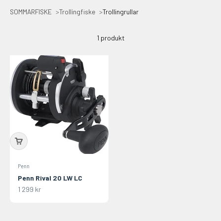
SOMMARFISKE
Trollingfiske
Trollingrullar
1 produkt
Penn
Penn Rival 20 LW LC
REA-pris
1 299 kr