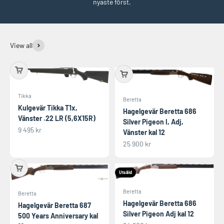
nyaste först.
View all
Tikka
Beretta
Kulgevär Tikka T1x,
Hagelgevär Beretta 686
Vänster .22 LR (5,6X15R)
Silver Pigeon I, Adj,
REA-pris
9 495 kr
Vänster kal 12
REA-pris
25 900 kr
Utsåld
Beretta
Beretta
Hagelgevär Beretta 686
Hagelgevär Beretta 687
Silver Pigeon Adj kal 12
500 Years Anniversary kal