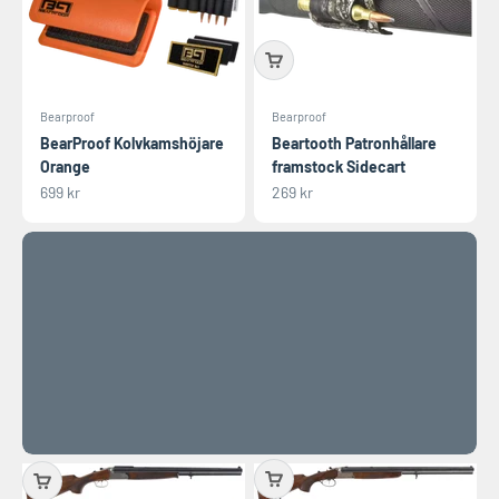
Bearproof
Bearproof
BearProof Kolvkamshöjare
Beartooth Patronhållare
Vapenpaket Browning X-Bolt 2
Orange
framstock Sidecart
REA-pris
REA-pris
699 kr
269 kr
SPANA IN
Föregående