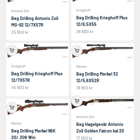
Krieghoff
Antonio Zoli
Beg Drilling Krieghoff Plus
Beg Drilling Antonio Zoli
12/6,5X55
MG-92 12/7X57R
REA-pris
38 900 kr
REA-pris
25 900 kr
Krieghoff
Merkel
Beg Drilling Krieghoff Plus
Beg Drilling Merkel 32
12/7X57R
12/5,6X52R
REA-pris
45 900 kr
REA-pris
18 900 kr
Antonio Zoli
Merkel
Beg Hagelgevär Antonio
Beg Drilling Merkel 96K
Zoli Golden Falcon kal 20
20/.308 Win
REA-pris
17 900 kr