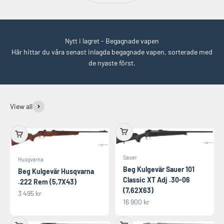
Nytt i lagret - Begagnade vapen
Här hittar du våra senast inlagda begagnade vapen, sorterade med
de nyaste först.
View all
Sauer
Husqvarna
Beg Kulgevär Sauer 101
Beg Kulgevär Husqvarna
Classic XT Adj .30-06
.222 Rem (5,7X43)
(7,62X63)
REA-pris
3 495 kr
REA-pris
16 900 kr