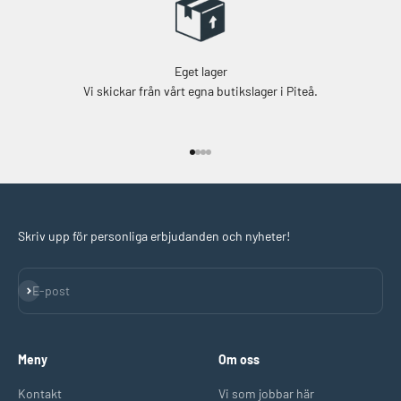
Eget lager
Vi skickar från vårt egna butikslager i Piteå.
Gå till 1
Gå till 2
Gå till 3
Gå till 4
Skriv upp för personliga erbjudanden och nyheter!
Prenumerera
E-post
Meny
Om oss
Kontakt
Vi som jobbar här