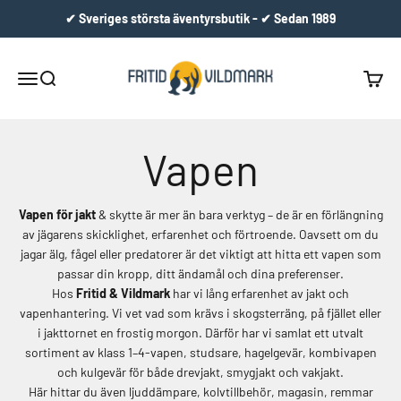
Hoppa till innehållet
✔ Sveriges största äventyrsbutik - ✔ Sedan 1989
Fritid & Vildmark
Meny
Sök
Varuko
Vapen
Vapen för jakt
& skytte är mer än bara verktyg – de är en förlängning
av jägarens skicklighet, erfarenhet och förtroende. Oavsett om du
jagar älg, fågel eller predatorer är det viktigt att hitta ett vapen som
passar din kropp, ditt ändamål och dina preferenser.
Hos
Fritid & Vildmark
har vi lång erfarenhet av jakt och
vapenhantering. Vi vet vad som krävs i skogsterräng, på fjället eller
i jakttornet en frostig morgon. Därför har vi samlat ett utvalt
sortiment av klass 1–4-vapen, studsare, hagelgevär, kombivapen
och kulgevär för både drevjakt, smygjakt och vakjakt.
Här hittar du även ljuddämpare, kolvtillbehör, magasin, remmar