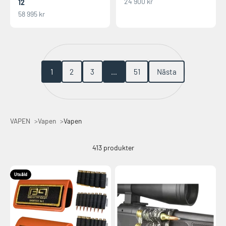
REA-pris
24 900 kr
12
REA-pris
58 995 kr
1
2
3
…
51
Nästa
VAPEN
Vapen
Vapen
413 produkter
Utsåld