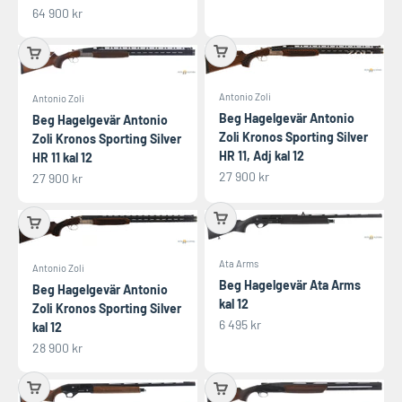
REA-pris
64 900 kr
Antonio Zoli
Antonio Zoli
Beg Hagelgevär Antonio
Beg Hagelgevär Antonio
Zoli Kronos Sporting Silver
Zoli Kronos Sporting Silver
HR 11, Adj kal 12
HR 11 kal 12
REA-pris
27 900 kr
REA-pris
27 900 kr
Ata Arms
Antonio Zoli
Beg Hagelgevär Ata Arms
Beg Hagelgevär Antonio
kal 12
Zoli Kronos Sporting Silver
REA-pris
6 495 kr
kal 12
REA-pris
28 900 kr