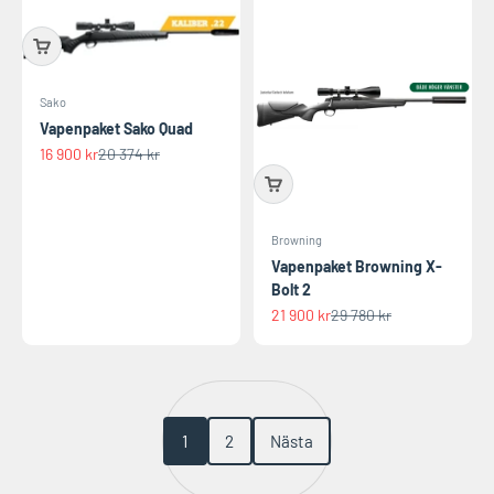
Sako
Vapenpaket Sako Quad
REA-pris
Pris
16 900 kr
20 374 kr
Browning
Vapenpaket Browning X-
Bolt 2
REA-pris
Pris
21 900 kr
29 780 kr
1
2
Nästa