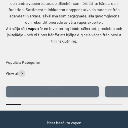
och andra vapenrelaterade tillbehör som förbättrar känsla och
funktion. Sortimentet inkluderar noggrant utvalda modeller från
ledande tillverkare, såväl nya som begagnade, alla genomgångna
och rekonditionerade av våra vapenexperter.
Att välja rätt
vapen
är en investering i både säkerhet, precision och
jaktglädje – och vi finns här för att hjälpa dig hela vägen från beslut
till inskjutning.
Populära Kategorier
View all
Nya Vapen
Mest besökta vapen