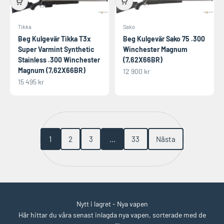
Sako
Tikka
Beg Kulgevär Sako 75 .300
Beg Kulgevär Tikka T3x
Winchester Magnum
Super Varmint Synthetic
(7,62X66BR)
Stainless .300 Winchester
Magnum (7,62X66BR)
REA-pris
12 900 kr
REA-pris
15 495 kr
1
2
3
…
33
Nästa
Nytt i lagret - Nya vapen
Här hittar du våra senast inlagda nya vapen, sorterade med de