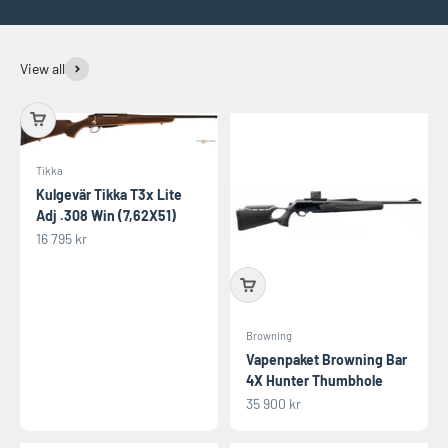
View all
Tikka
Kulgevär Tikka T3x Lite
Adj .308 Win (7,62X51)
REA-pris
16 795 kr
Browning
Vapenpaket Browning Bar
4X Hunter Thumbhole
REA-pris
35 900 kr