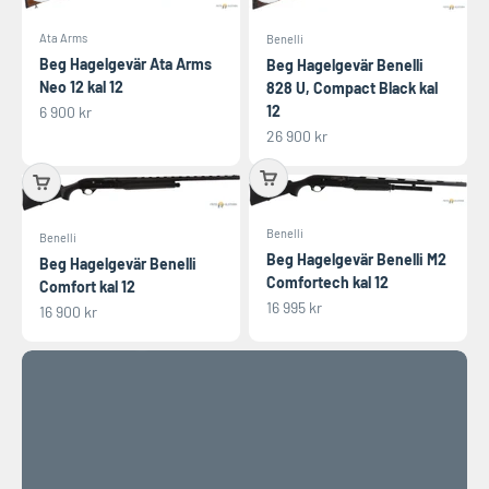
Ata Arms
Benelli
Beg Hagelgevär Ata Arms
Beg Hagelgevär Benelli
Neo 12 kal 12
828 U, Compact Black kal
REA-pris
12
6 900 kr
REA-pris
26 900 kr
Benelli
Benelli
Beg Hagelgevär Benelli M2
Beg Hagelgevär Benelli
Vapenpaket Tikka T3x Start
Comfortech kal 12
Comfort kal 12
REA-pris
16 995 kr
REA-pris
16 900 kr
SPANA IN
Föregående