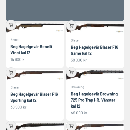
Benelli
Blaser
Beg Hagelgevär Benelli
Beg Hagelgevär Blaser F16
Vinci kal 12
Game kal 12
REA-pris
15 900 kr
REA-pris
38 900 kr
Browning
Blaser
Beg Hagelgevär Browning
Beg Hagelgevär Blaser F16
725 Pro Trap HR, Vänster
Sporting kal 12
kal 12
REA-pris
38 900 kr
REA-pris
49 000 kr