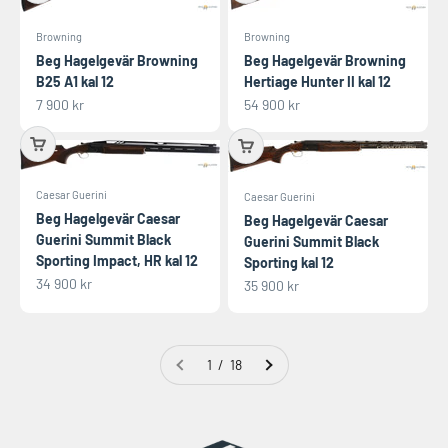
Browning
Browning
Beg Hagelgevär Browning
Beg Hagelgevär Browning
B25 A1 kal 12
Hertiage Hunter II kal 12
REA-pris
REA-pris
7 900 kr
54 900 kr
Caesar Guerini
Caesar Guerini
Beg Hagelgevär Caesar
Beg Hagelgevär Caesar
Guerini Summit Black
Guerini Summit Black
Sporting Impact, HR kal 12
Sporting kal 12
REA-pris
34 900 kr
REA-pris
35 900 kr
1 / 18