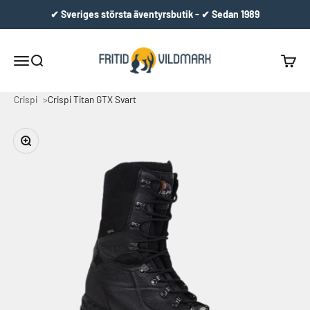
Hoppa till innehållet
✔ Sveriges största äventyrsbutik - ✔ Sedan 1989
Fritid & Vildmark
Meny
Sök
Varuko
Crispi
Crispi Titan GTX Svart
Zooma