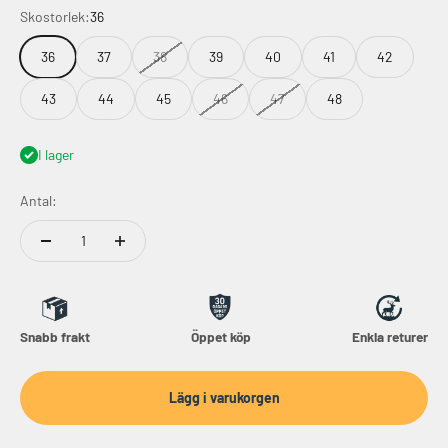
Skostorlek:
36
36
37
38
39
40
41
42
43
44
45
46
47
48
I lager
Antal:
Snabb frakt
Öppet köp
Enkla returer
Lägg i varukorgen