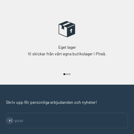
Eget lager
Vi skickar från vårt egna butikslager i Piteå.
Gå till 1
Gå till 2
Gå till 3
Gå till 4
Skriv upp för personliga erbjudanden och nyheter!
Prenumerera
E-post