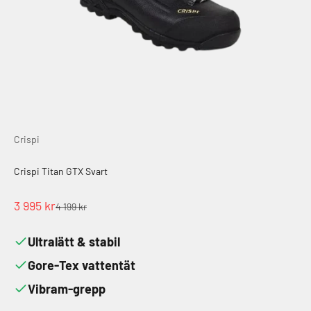
Crispi
Crispi Titan GTX Svart
REA-pris
3 995 kr
Pris
4 199 kr
Ultralätt & stabil
Gore-Tex vattentät
Vibram-grepp