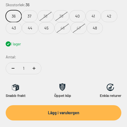
Skostorlek:
36
36
37
38
39
40
41
42
43
44
45
46
47
48
I lager
Antal:
Snabb frakt
Öppet köp
Enkla returer
Lägg i varukorgen