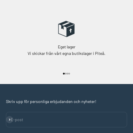
Eget lager
Vi skickar från vårt egna butikslager i Piteå.
Gå till 1
Gå till 2
Gå till 3
Gå till 4
Skriv upp för personliga erbjudanden och nyheter!
Prenumerera
E-post