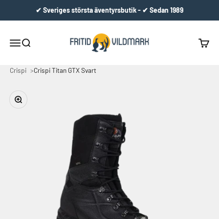
Hoppa till innehållet
✔ Sveriges största äventyrsbutik - ✔ Sedan 1989
Fritid & Vildmark
Meny
Sök
Varuko
Crispi
Crispi Titan GTX Svart
Zooma