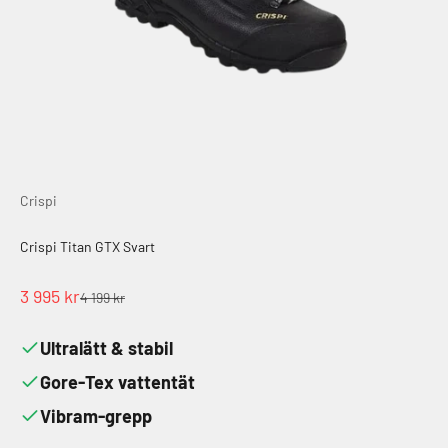
Crispi
Crispi Titan GTX Svart
REA-pris
3 995 kr
Pris
4 199 kr
Ultralätt & stabil
Gore-Tex vattentät
Vibram-grepp