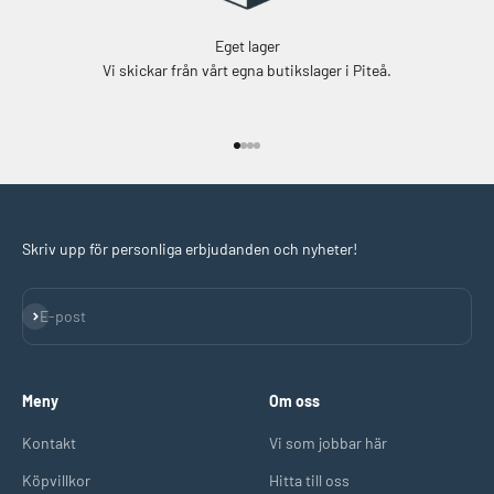
Eget lager
Vi skickar från vårt egna butikslager i Piteå.
Gå till 1
Gå till 2
Gå till 3
Gå till 4
Skriv upp för personliga erbjudanden och nyheter!
Prenumerera
E-post
Meny
Om oss
Kontakt
Vi som jobbar här
Köpvillkor
Hitta till oss