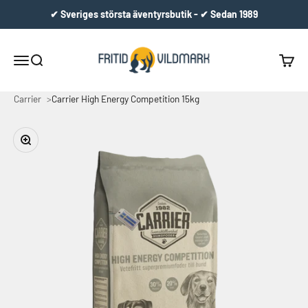
Hoppa till innehållet
✔ Sveriges största äventyrsbutik - ✔ Sedan 1989
Fritid & Vildmark
Meny
Sök
Varuko
Carrier
Carrier High Energy Competition 15kg
Zooma