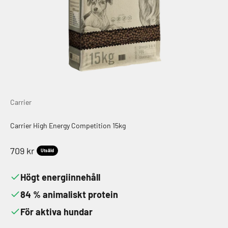
Carrier
Carrier High Energy Competition 15kg
REA-pris
709 kr
Utsåld
Högt energiinnehåll
84 % animaliskt protein
För aktiva hundar