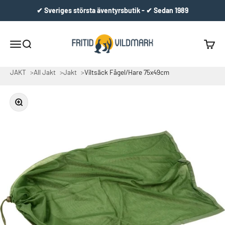
Hoppa till innehållet
✔ Sveriges största äventyrsbutik - ✔ Sedan 1989
Fritid & Vildmark
Meny
Sök
Varuko
JAKT
All Jakt
Jakt
Viltsäck Fågel/Hare 75x49cm
Zooma