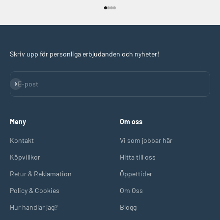
Gå till 1
Gå till 2
Gå till 3
Gå till 4
Skriv upp för personliga erbjudanden och nyheter!
Prenumerera
E-post
Meny
Om oss
Kontakt
Vi som jobbar här
Köpvillkor
Hitta till oss
Retur & Reklamation
Öppettider
Policy & Cookies
Om Oss
Hur handlar jag?
Blogg