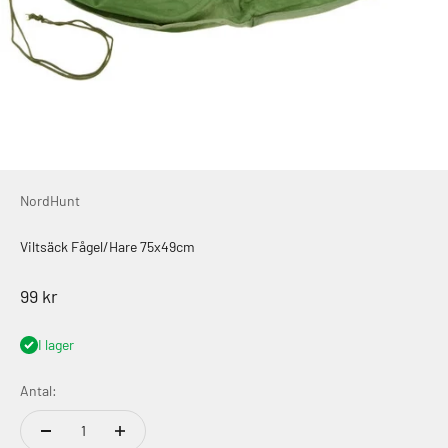
NordHunt
Viltsäck Fågel/Hare 75x49cm
REA-pris
99 kr
I lager
Antal: