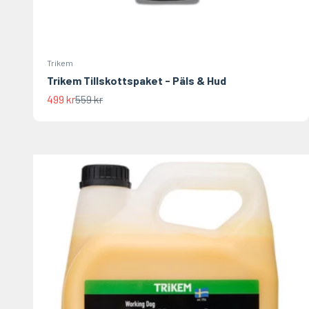
Trikem
Trikem Tillskottspaket - Päls & Hud
REA-pris
Pris
499 kr
559 kr