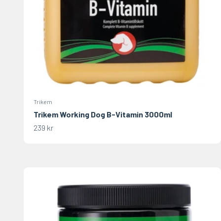
Trikem
Trikem Working Dog B-Vitamin 3000ml
REA-pris
239 kr