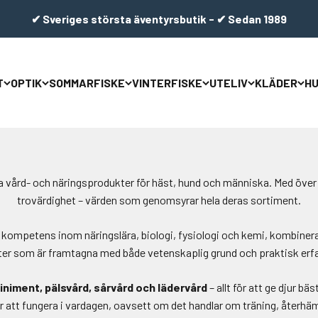
✔ Sveriges största äventyrsbutik - ✔ Sedan 1989
T
OPTIK
SOMMARFISKE
VINTERFISKE
UTELIV
KLÄDER
H
a vård- och näringsprodukter för häst, hund och människa. Med över 
trovärdighet – värden som genomsyrar hela deras sortiment.
mpetens inom näringslära, biologi, fysiologi och kemi, kombinerat m
er som är framtagna med både vetenskaplig grund och praktisk erf
 liniment, pälsvård, sårvård och lädervård
– allt för att ge djur bä
r att fungera i vardagen, oavsett om det handlar om träning, återhäm