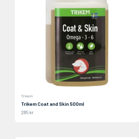
Trikem
Trikem Coat and Skin 500ml
REA-pris
285 kr