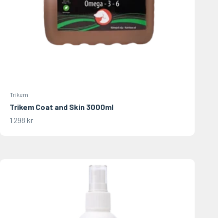
Trikem
Trikem Coat and Skin 3000ml
REA-pris
1 298 kr