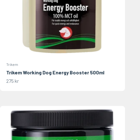
Trikem
Trikem Working Dog Energy Booster 500ml
REA-pris
275 kr