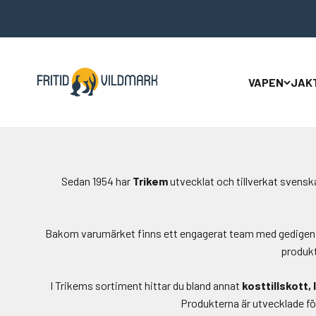
Hoppa till innehållet
Fritid & Vildmark
VAPEN
JAK
Sedan 1954 har
Trikem
utvecklat och tillverkat svensk
Bakom varumärket finns ett engagerat team med gedigen ko
produkt
I Trikems sortiment hittar du bland annat
kosttillskott,
Produkterna är utvecklade fö