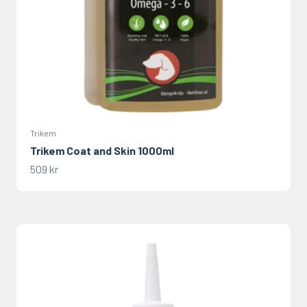
Trikem
Trikem Coat and Skin 1000ml
REA-pris
509 kr