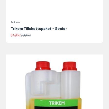
Trikem
Trikem Tillskottspaket - Senior
REA-pris
Pris
649 kr
709 kr