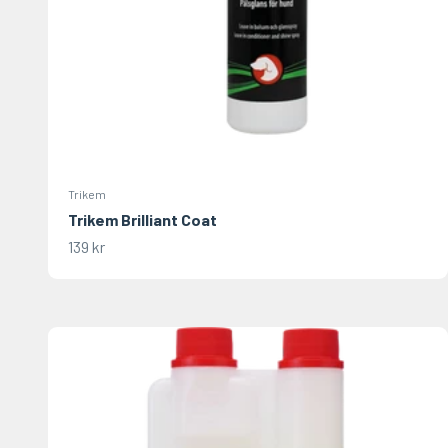
Trikem
Trikem Brilliant Coat
REA-pris
139 kr