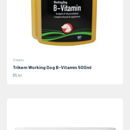
Trikem
Trikem Working Dog B-Vitamin 500ml
REA-pris
85 kr