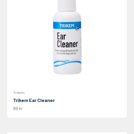
Trikem
Trikem Ear Cleaner
REA-pris
89 kr