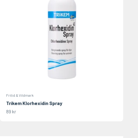
Fritid & Vildmark
Trikem Klorhexidin Spray
REA-pris
89 kr