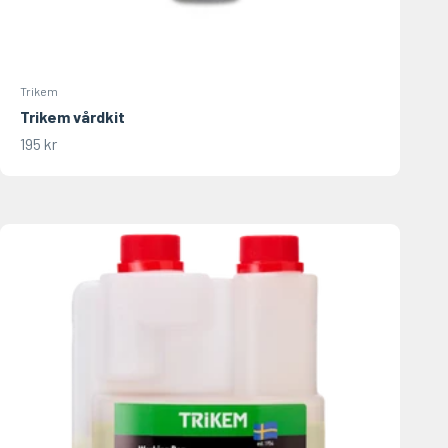
Trikem
Trikem vårdkit
REA-pris
195 kr