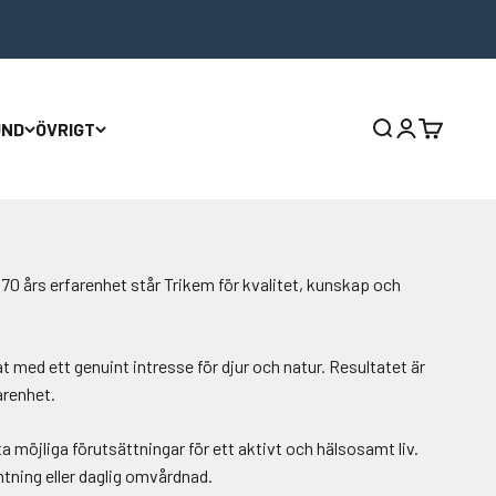
UND
ÖVRIGT
Sök
Logga in
Varukorg
70 års erfarenhet står Trikem för kvalitet, kunskap och
ed ett genuint intresse för djur och natur. Resultatet är
arenhet.
sta möjliga förutsättningar för ett aktivt och hälsosamt liv.
tning eller daglig omvårdnad.