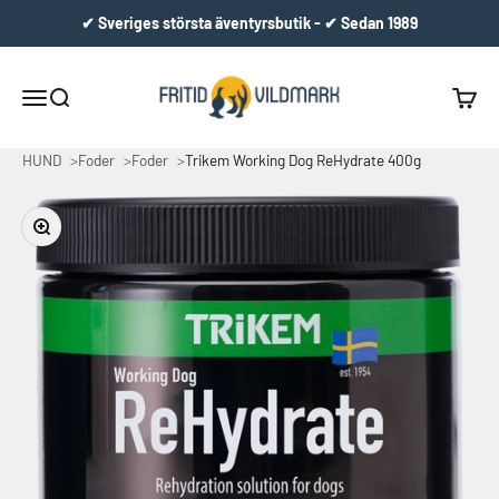
Hoppa till innehållet
✔ Sveriges största äventyrsbutik - ✔ Sedan 1989
Fritid & Vildmark
Meny
Sök
Varuko
HUND
Foder
Foder
Trikem Working Dog ReHydrate 400g
Zooma