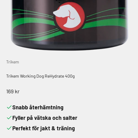
Trikem
Trikem Working Dog ReHydrate 400g
REA-pris
169 kr
Snabb återhämtning
Fyller på vätska och salter
Perfekt för jakt & träning