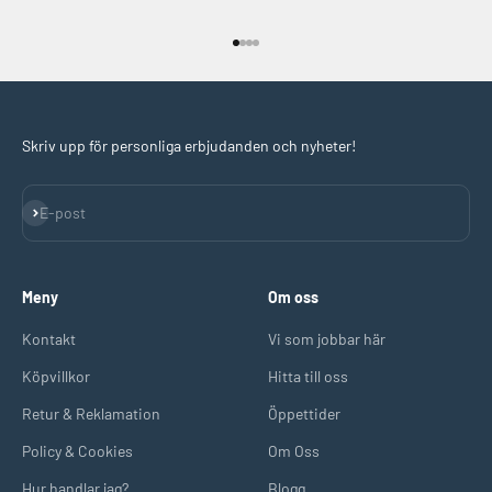
Gå till 1
Gå till 2
Gå till 3
Gå till 4
Skriv upp för personliga erbjudanden och nyheter!
Prenumerera
E-post
Meny
Om oss
Kontakt
Vi som jobbar här
Köpvillkor
Hitta till oss
Retur & Reklamation
Öppettider
Policy & Cookies
Om Oss
Hur handlar jag?
Blogg