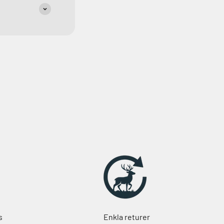
s
Enkla returer