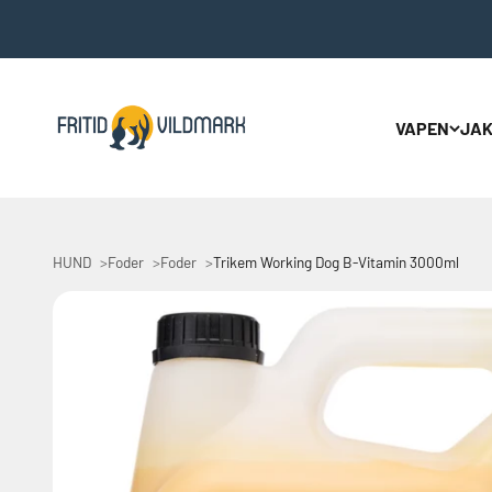
Hoppa till innehållet
Fritid & Vildmark
VAPEN
JAK
HUND
Foder
Foder
Trikem Working Dog B-Vitamin 3000ml