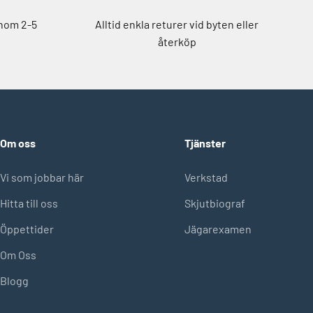
inom 2-5
Alltid enkla returer vid byten eller
återköp
Om oss
Tjänster
Vi som jobbar här
Verkstad
Hitta till oss
Skjutbiograf
Öppettider
Jägarexamen
Om Oss
Blogg