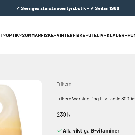
✔ Sveriges största äventyrsbutik - ✔ Sedan 1989
T
OPTIK
SOMMARFISKE
VINTERFISKE
UTELIV
KLÄDER
HU
Trikem
Trikem Working Dog B-Vitamin 3000m
REA-pris
239 kr
Alla viktiga B-vitaminer